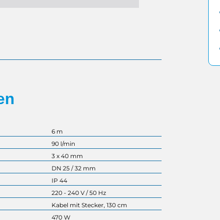
en
6 m
90 l/min
3 x 40 mm
DN 25 / 32 mm
IP 44
220 - 240 V / 50 Hz
Kabel mit Stecker, 130 cm
470 W