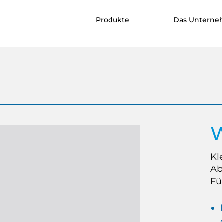
Produkte
Das Untern
W
Kl
Ab
Fü