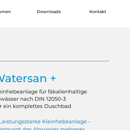
ehmen
Downloads
Kontakt
atersan +
einhebeanlage für fäkalienhaltige
wässer nach DIN 12050-3
r ein komplettes Duschbad
Leistungsstarke Kleinhebeanlage –
entsorgt das Abwasser mehrerer