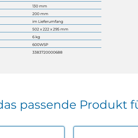
130 mm
200 mm
im Lieferumfang
502 x 222 x 295 mm
6 kg
600WSP
3383720000688
as passende Produkt fü